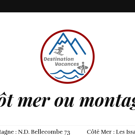
ôt mer ou monta
agne : N.D. Bellecombe 73
Côté Mer : Les Is