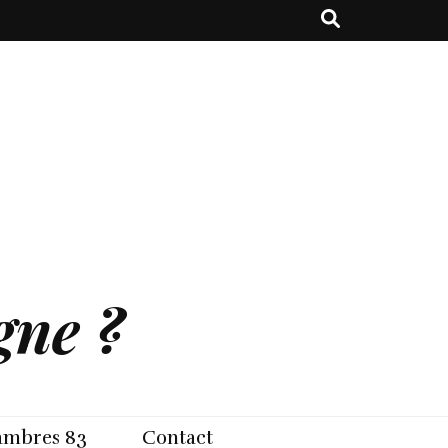
gne ?
sambres 83
Contact