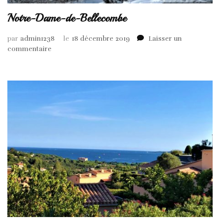
Notre-Dame-de-Bellecombe
par
admin1238
le
18 décembre 2019
Laisser un
sur
commentaire
Notre-
Dame-
de-
Bellecombe